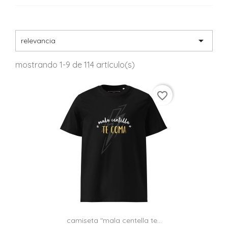

relevancia
mostrando 1-9 de 114 artículo(s)
favorite_border
camiseta "mala centella te...