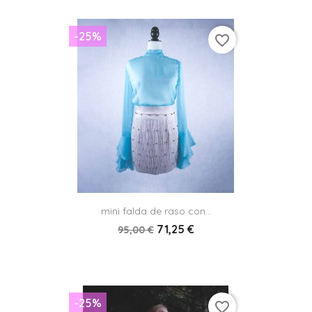
-25%
favorite_border
mini falda de raso con...
71,25 €
95,00 €
-25%
favorite_border