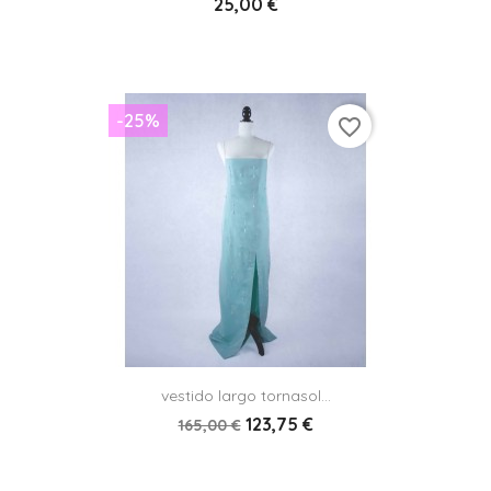
25,00 €
-25%
favorite_border
vestido largo tornasol...
123,75 €
165,00 €