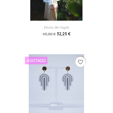
blusa de rayas
32,25 €
43,00 €
AGOTADO
favorite_border