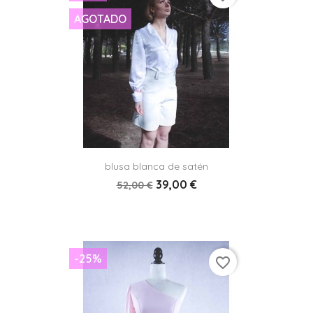
AGOTADO
blusa blanca de satén
39,00 €
52,00 €
-25%
favorite_border