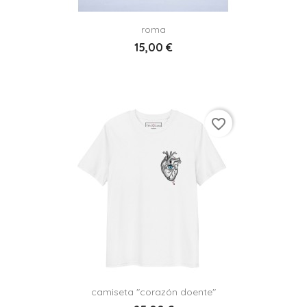
roma
15,00 €
favorite_border
camiseta "corazón doente"