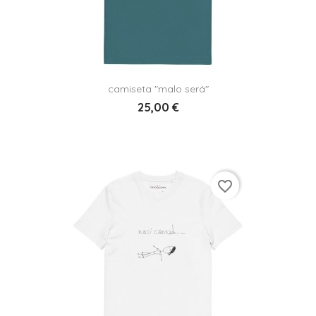
camiseta "malo será"
25,00 €
favorite_border