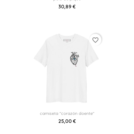
30,89 €
favorite_border
camiseta "corazón doente"
25,00 €