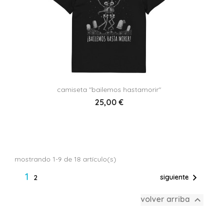
camiseta "bailemos hastamorir"
25,00 €
mostrando 1-9 de 18 artículo(s)
1

siguiente
2

volver arriba