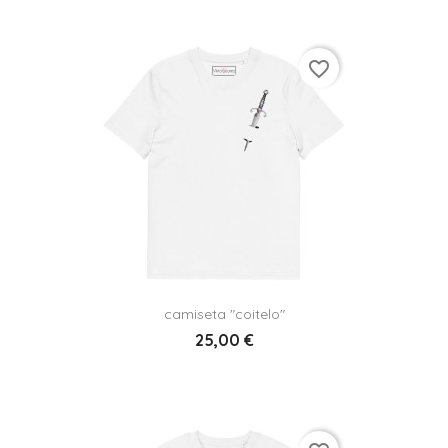
favorite_border
camiseta "coitelo"
25,00 €