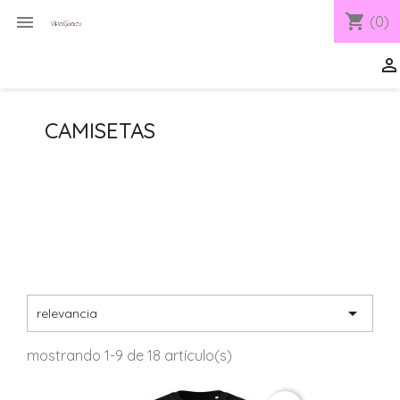
shopping_cart

(0)

CAMISETAS

relevancia
mostrando 1-9 de 18 artículo(s)