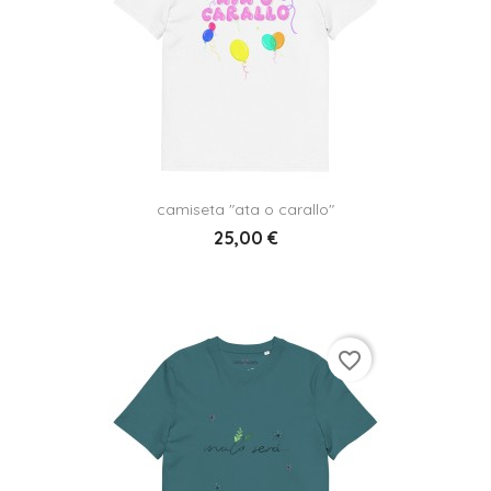
camiseta "ata o carallo"
25,00 €
favorite_border