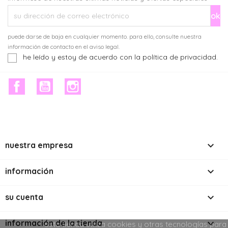
puede darse de baja en cualquier momento. para ello, consulte nuestra
información de contacto en el aviso legal.
he leído y estoy de acuerdo con la política de privacidad.
facebook
youtube
instagram

nuestra empresa

información

su cuenta
keyboard_arrow_down
información de la tienda
esta tienda utiliza cookies y otras tecnologías para