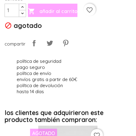
favorite_border

añadir al carrito
agotado

compartir
política de seguridad
pago seguro
política de envío
envíos gratis a partir de 60€
política de devolución
hasta 14 días
los clientes que adquirieron este
producto también compraron:
AGOTADO
favorite_border