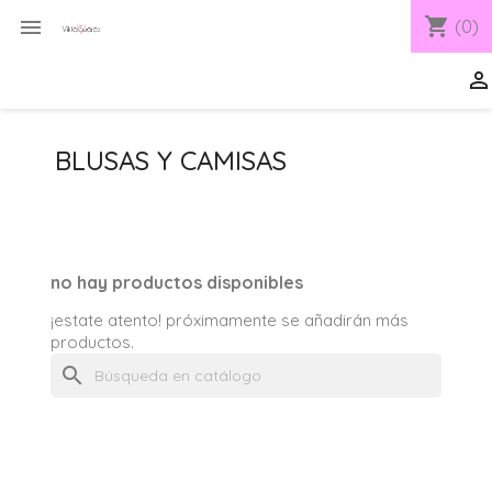
shopping_cart

(0)

BLUSAS Y CAMISAS
no hay productos disponibles
¡estate atento! próximamente se añadirán más
productos.
search